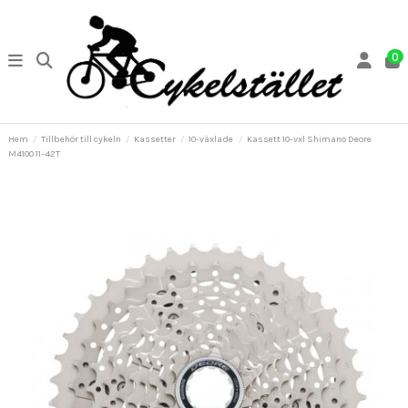
0
Hem
Tillbehör till cykeln
Kassetter
10-växlade
Kassett 10-vxl Shimano Deore
M4100 11-42T