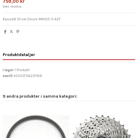
759,00 kr
Inkl. moms
Kassett 10-vxl Deore M4100 11-42T
Produktdetaljer
I lager
1 Produkt
ean13
4550170620769
9 andra produkter i samma kategori: