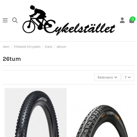
0
Hem
Tillbehör till cykeln
Däck
26tum
26tum
Relevans
7