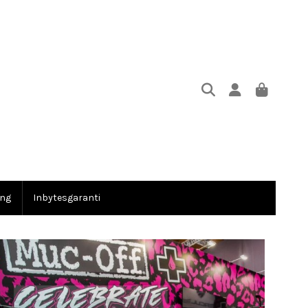
ing
Inbytesgaranti