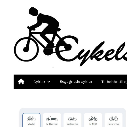
Begagnade cyklar
Cyklar
Tillbehör till 