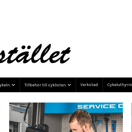
Verkstad
Cykeluthyrn
cykeln
Tillbehör till cyklisten