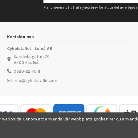
Prenumerera på vårat nyhetsbrev för att ta del av erbjud
Kontakta oss
Cykelstället i Luleå AB
Sandviksgatan 76
972 34 Luleå
0920-22 70 11
info@cykelstallet.com
år webbsida. Genom att använda vår webbplats godkänner du användan