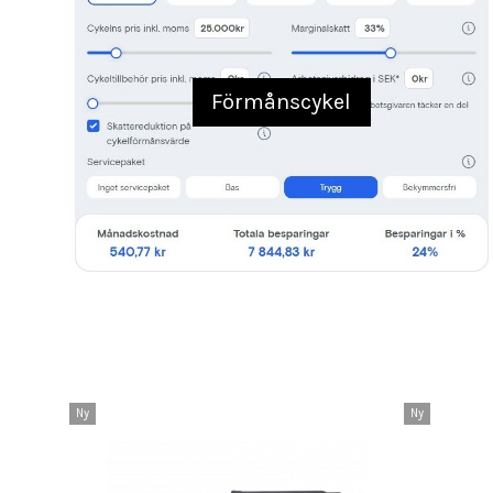
Förmånscykel
Ny
Ny