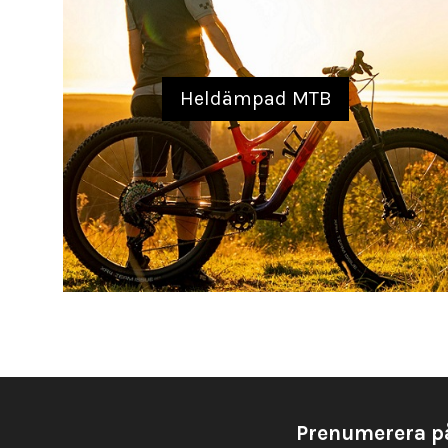
Heldämpad MTB
Prenumerera p