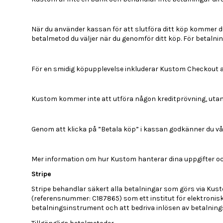
När du använder kassan för att slutföra ditt köp kommer du
betalmetod du väljer när du genomför ditt köp. För betalnin
För en smidig köpupplevelse inkluderar Kustom Checkout aut
Kustom kommer inte att utföra någon kreditprövning, utan 
Genom att klicka på ”Betala köp” i kassan godkänner du vår
Mer information om hur Kustom hanterar dina uppgifter och
Stripe
Stripe behandlar säkert alla betalningar som görs via Kusto
(referensnummer: C187865) som ett institut för elektronisk
betalningsinstrument och att bedriva inlösen av betalnings