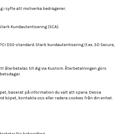
 i syfte att motverka bedrägerier.
Stark Kundautentisering (SCA).
PCI DSS-standard. Stark kundautentisering (t.ex. 3D Secure,
tt återbetalas till dig via Kustom. Återbetalningen görs
betsdagar.
pet, baserat på information du valt att spara. Dessa
id köpet, kontakta oss eller radera cookies från din enhet.
viteter för behandling.