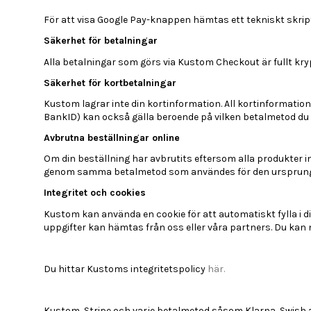
För att visa Google Pay-knappen hämtas ett tekniskt skript 
Säkerhet för betalningar
Alla betalningar som görs via Kustom Checkout är fullt kry
Säkerhet för kortbetalningar
Kustom lagrar inte din kortinformation. All kortinformatio
BankID) kan också gälla beroende på vilken betalmetod du h
Avbrutna beställningar online
Om din beställning har avbrutits eftersom alla produkter int
genom samma betalmetod som användes för den ursprunglig
Integritet och cookies
Kustom kan använda en cookie för att automatiskt fylla i d
uppgifter kan hämtas från oss eller våra partners. Du kan n
Du hittar Kustoms integritetspolicy
här.
Kustom, Stripe och varje betalmetod såsom Klarna, Swish a