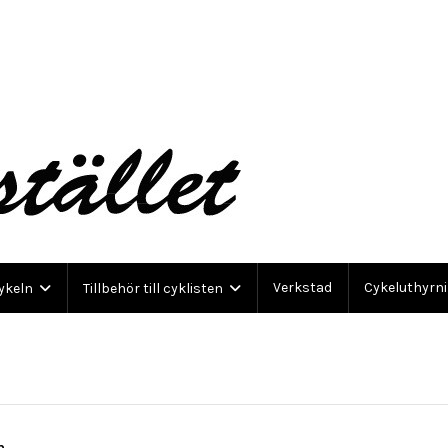
Verkstad
Cykeluthyrn
cykeln
Tillbehör till cyklisten
m