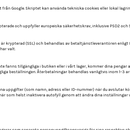
från Google. Skriptet kan använda tekniska cookies eller lokal lagring
pterade och uppfyller europeiska säkerhetskrav, inklusive PSD2 och 
n är krypterad (SSL) och behandlas av betaltjänstleverantören enligt 
ar valt.
e fanns tillgängliga i butiken eller i vårt lager, kommer dina pengar a
a beställningen. Återbetalningar behandlas vanligtvis inom 1–3 ar
ina uppgifter (som namn, adress eller ID-nummer) när du avslutar kö
är som helst inaktivera autofyll genom att ändra dina inställningar v
gerar som separata personuppgiftsansvariga för sina respektive akti