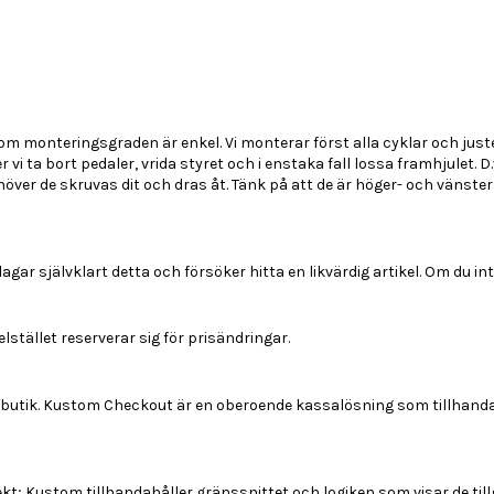
om monteringsgraden är enkel. Vi monterar först alla cyklar och juste
 vi ta bort pedaler, vrida styret och i enstaka fall lossa framhjulet. 
över de skruvas dit och dras åt. Tänk på att de är höger- och vänster
lagar självklart detta och försöker hitta en likvärdig artikel. Om du in
stället reserverar sig för prisändringar.
år butik. Kustom Checkout är en oberoende kassalösning som tillhan
kt; Kustom tillhandahåller gränssnittet och logiken som visar de til