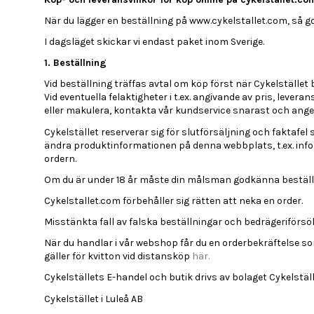
När du lägger en beställning på www.cykelstallet.com, så g
I dagsläget skickar vi endast paket inom Sverige.
1. Beställning
Vid beställning träffas avtal om köp först när Cykelställ
Vid eventuella felaktigheter i t.ex. angivande av pris, levera
eller makulera, kontakta vår kundservice snarast och ang
Cykelstället reserverar sig för slutförsäljning och faktafe
ändra produktinformationen på denna webbplats, t.ex. informa
ordern.
Om du är under 18 år måste din målsman godkänna beställ
Cykelstallet.com förbehåller sig rätten att neka en order.
Misstänkta fall av falska beställningar och bedrägeriförsö
När du handlar i vår webshop får du en orderbekräftelse so
gäller för kvitton vid distansköp
här.
Cykelställets E-handel och butik drivs av bolaget Cykelställe
Cykelstället i Luleå AB