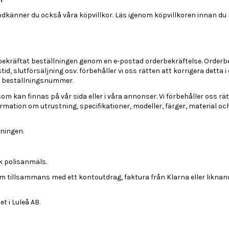
odkänner du också våra köpvillkor. Läs igenom köpvillkoren innan du b
et bekräftat beställningen genom en e-postad orderbekräftelse. Order
nstid, slutförsäljning osv. förbehåller vi oss rätten att korrigera detta
e beställningsnummer.
l som kan finnas på vår sida eller i våra annonser. Vi förbehåller oss
tion om utrustning, specifikationer, modeller, färger, material och pr
ningen.
k polisanmäls.
m tillsammans med ett kontoutdrag, faktura från Klarna eller liknan
t i Luleå AB.