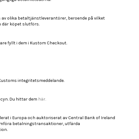
av olika betaltjänstleverantörer, beroende på vilket
 där köpet slutförs.
re fyllt i dem i Kustom Checkout.
v Kustoms integritetsmeddelande.
icyn. Du hittar dem
här.
lerat i Europa och auktoriserat av Central Bank of Ireland
nomföra betalningstransaktioner, utfärda
ion.