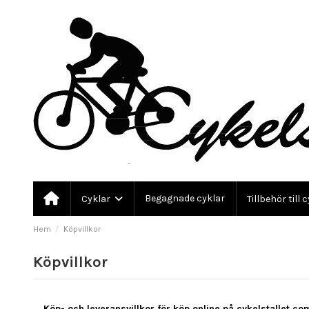
Begagnade cyklar
Cyklar
Tillbehör till 
Hem
Köpvillkor
Köpvillkor
Köp- och leveransvillkor för köp online på cykelstallet.co