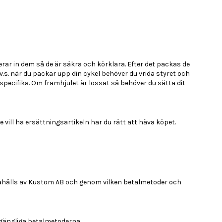
rar in dem så de är säkra och körklara. Efter det packas de
D.v.s. när du packar upp din cykel behöver du vrida styret och
specifika. Om framhjulet är lossat så behöver du sätta dit
te vill ha ersättningsartikeln har du rätt att häva köpet.
dahålls av Kustom AB och genom vilken betalmetoder och
lgängliga betalmetoderna.