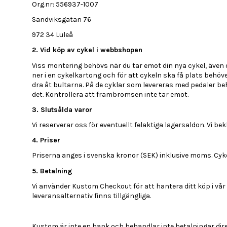
Org.nr: 556937-1007
Sandviksgatan 76
972 34 Luleå
2. Vid köp av cykel i webbshopen
Viss montering behövs när du tar emot din nya cykel, även 
ner i en cykelkartong och för att cykeln ska få plats behöver
dra åt bultarna. På de cyklar som levereras med pedaler beh
det. Kontrollera att frambromsen inte tar emot.
3. Slutsålda varor
Vi reserverar oss för eventuellt felaktiga lagersaldon. Vi bek
4. Priser
Priserna anges i svenska kronor (SEK) inklusive moms. Cykel
5. Betalning
Vi använder Kustom Checkout för att hantera ditt köp i v
leveransalternativ finns tillgängliga.
Kustom är inte en bank och behandlar inte betalningar dire