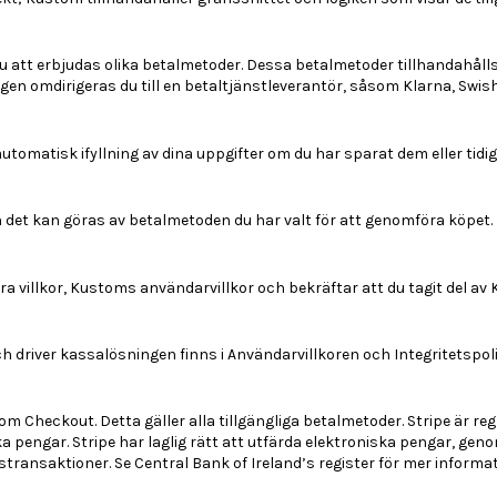
 att erbjudas olika betalmetoder. Dessa betalmetoder tillhandahålls 
gen omdirigeras du till en betaltjänstleverantör, såsom Klarna, Swish
omatisk ifyllning av dina uppgifter om du har sparat dem eller tidiga
det kan göras av betalmetoden du har valt för att genomföra köpet.
a villkor, Kustoms användarvillkor och bekräftar att du tagit del a
 driver kassalösningen finns i Användarvillkoren och Integritetspol
m Checkout. Detta gäller alla tillgängliga betalmetoder. Stripe är reg
a pengar. Stripe har laglig rätt att utfärda elektroniska pengar, ge
transaktioner. Se Central Bank of Ireland’s register för mer informat