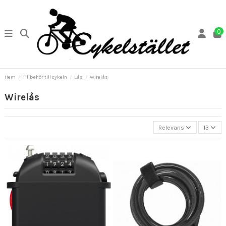
0
Hem
Tillbehör till cykeln
Lås
Wirelås
Wirelås
Relevans
13