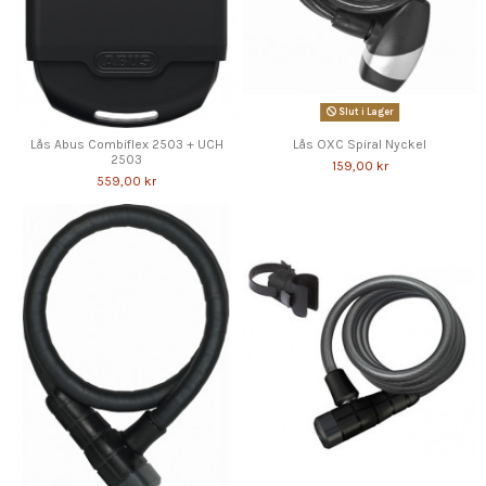
Slut i Lager
Lås Abus Combiflex 2503 + UCH
Lås OXC Spiral Nyckel
2503
159,00 kr
559,00 kr