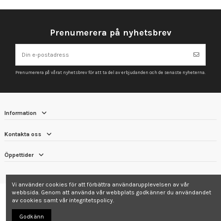
Prenumerera på nyhetsbrev
Prenumerera på vårat nyhetsbrev för att ta del av erbjudanden och de senaste nyheterna.
Information
Kontakta oss
Öppettider
Vi använder cookies för att förbättra användarupplevelsen av vår
webbsida. Genom att använda vår webbplats godkänner du användandet
av cookies samt vår integritetspolicy.
Godkänn