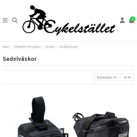
0
Hem
Tillbehör till cykeln
Väskor
Sadelväskor
Sadelväskor
Relevans
6