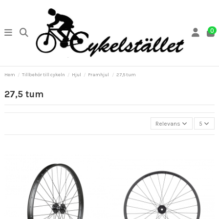
0
Hem
Tillbehör till cykeln
Hjul
Framhjul
27,5 tum
27,5 tum
Relevans
5