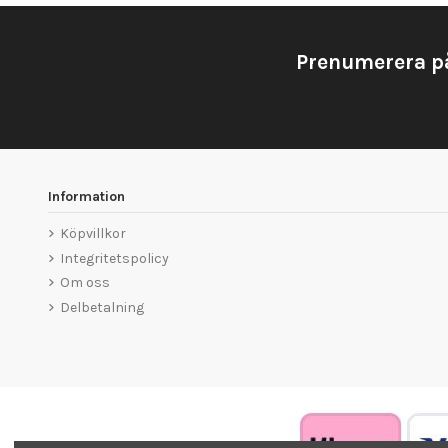
Prenumerera p
Information
Köpvillkor
Integritetspolicy
Om oss
Delbetalning