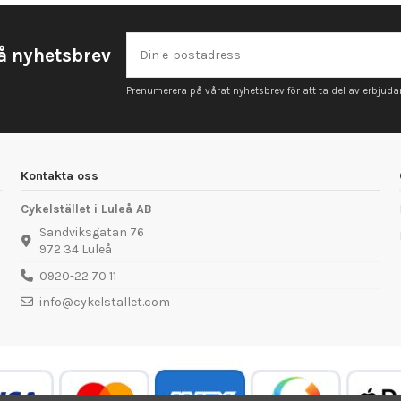
å nyhetsbrev
Prenumerera på vårat nyhetsbrev för att ta del av erbjud
Kontakta oss
Cykelstället i Luleå AB
Sandviksgatan 76
972 34 Luleå
0920-22 70 11
info@cykelstallet.com