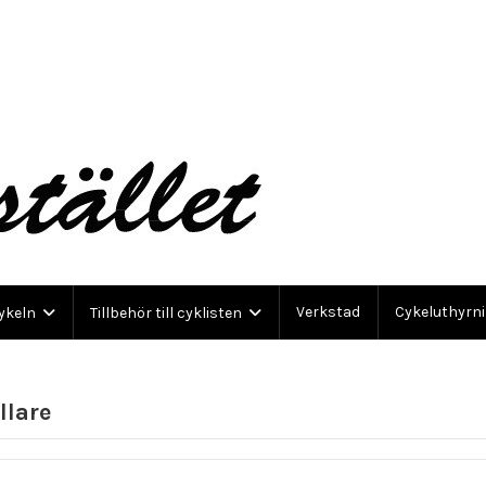
Verkstad
Cykeluthyrn
cykeln
Tillbehör till cyklisten
llare