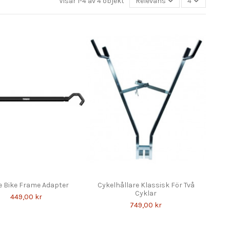
Visar 1-4 av 4 objekt
Relevans
4
e Bike Frame Adapter
Cykelhållare Klassisk För Två
Cyklar
449,00 kr
749,00 kr