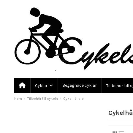
Begagnade cyklar
Cyklar
Tillbehör till 
Hem
Tillbehör till cykeln
Cykelhållare
Cykelhå