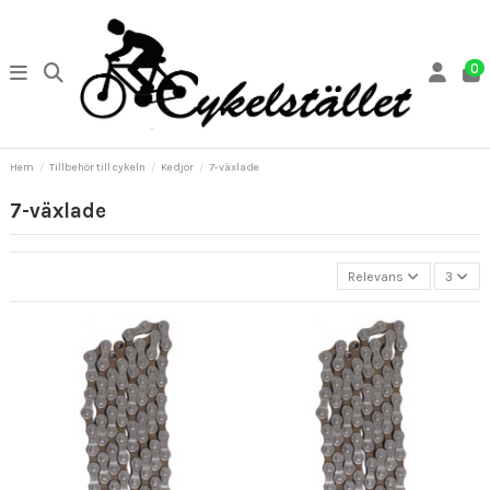
0
Hem
Tillbehör till cykeln
Kedjor
7-växlade
7-växlade
Relevans
3