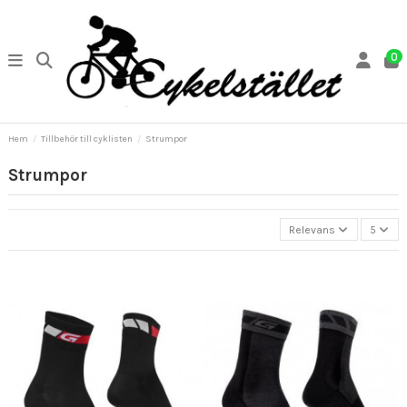
0
Hem
Tillbehör till cyklisten
Strumpor
Strumpor
Relevans
5