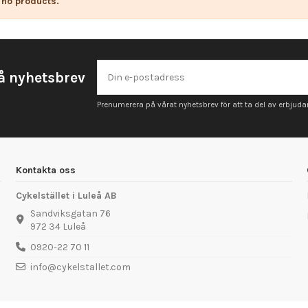
 no products.
å nyhetsbrev
Prenumerera på vårat nyhetsbrev för att ta del av erbjud
Kontakta oss
Cykelstället i Luleå AB
Sandviksgatan 76
972 34 Luleå
0920-22 70 11
info@cykelstallet.com