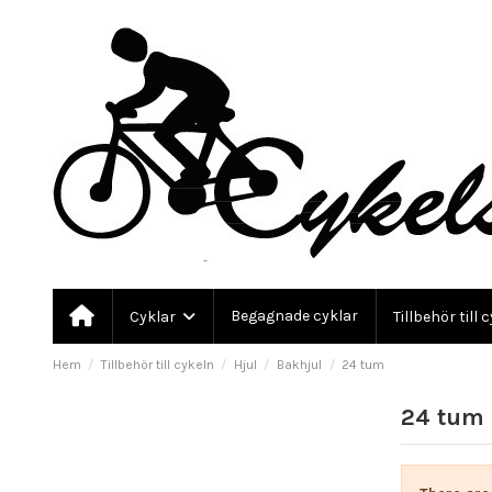
Begagnade cyklar
Cyklar
Tillbehör till 
Hem
Tillbehör till cykeln
Hjul
Bakhjul
24 tum
24 tum