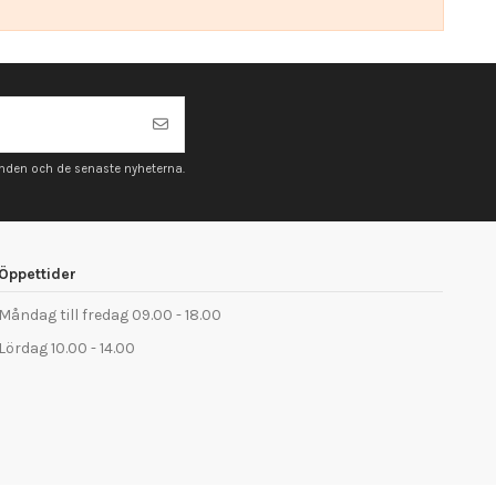
anden och de senaste nyheterna.
Öppettider
Måndag till fredag 09.00 - 18.00
Lördag 10.00 - 14.00