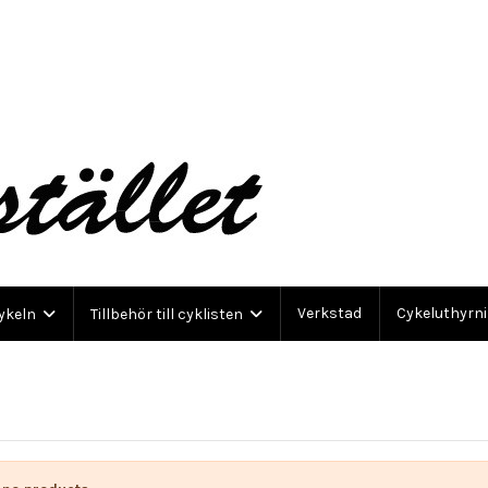
Verkstad
Cykeluthyrn
cykeln
Tillbehör till cyklisten