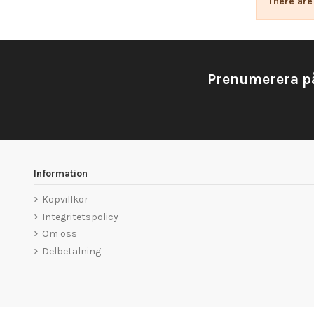
There are
Prenumerera p
Information
Köpvillkor
Integritetspolicy
Om oss
Delbetalning