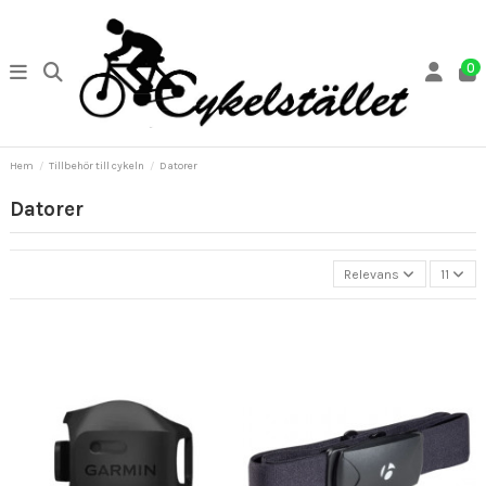
0
Hem
Tillbehör till cykeln
Datorer
Datorer
Relevans
11