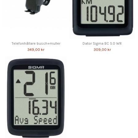
Telefonhållare busch+muller
Dator Sigma BC 5.0 WR
349,00 kr
309,00 kr