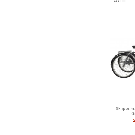
Skeppshul
G