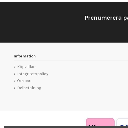
Prenumerera p
Information
Köpvillkor
Integritetspolicy
Om oss
Delbetalning