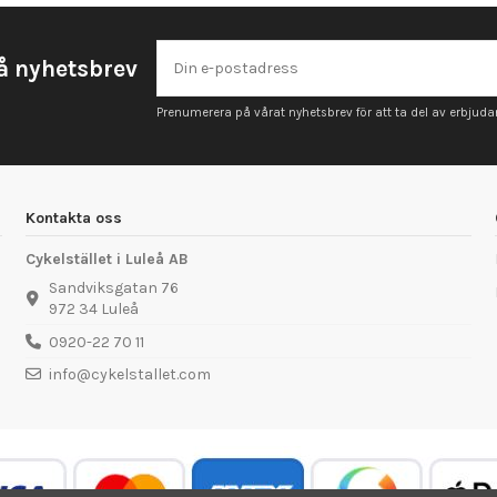
å nyhetsbrev
Prenumerera på vårat nyhetsbrev för att ta del av erbjud
Kontakta oss
Cykelstället i Luleå AB
Sandviksgatan 76
972 34 Luleå
0920-22 70 11
info@cykelstallet.com