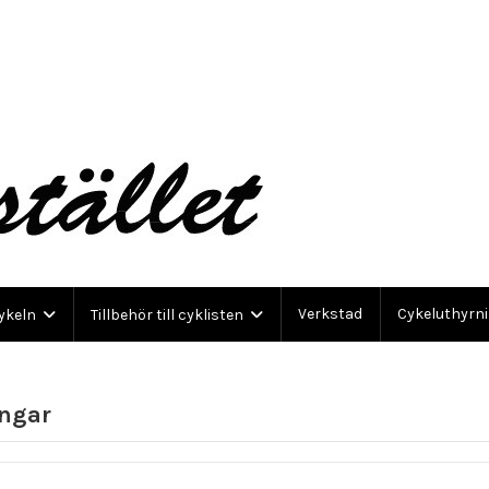
Verkstad
Cykeluthyrn
cykeln
Tillbehör till cyklisten
ingar