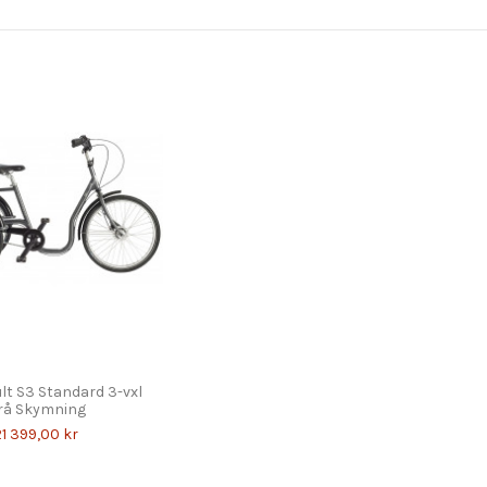
t S3 Standard 3-vxl
rå Skymning
21 399,00 kr