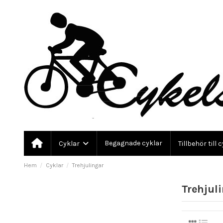
Begagnade cyklar
Cyklar
Tillbehör till 
Hem
Cyklar
Trehjulingar
Trehjul