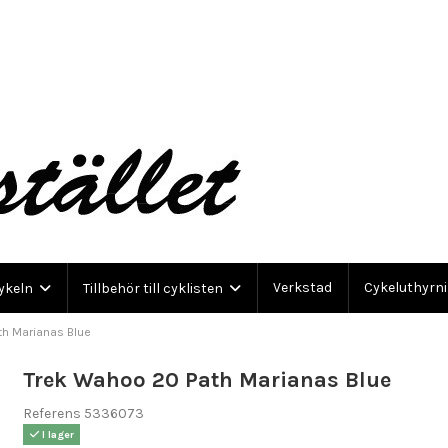
Verkstad
Cykeluthyrn
cykeln
Tillbehör till cyklisten
th Marianas Blue
Trek Wahoo 20 Path Marianas Blue
Referens
5336073
I lager