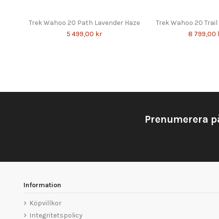
Trek Wahoo 20 Path Lavender Haze
Trek Wahoo 20 Trail
5 499,00 kr
8 799,00 
Prenumerera p
Information
Köpvillkor
Integritetspolicy