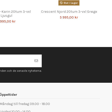
Slut i Lager
l-Karin 20tum 3-vxl
Crescent Njord 20tum 3-vxl Greige
Cre
Ljusgul
5 995,00 kr
 995,00 kr
anden och de senaste nyheterna.
Öppettider
Måndag till fredag 09.00 - 18.00
Lördag 10.00 - 14.00