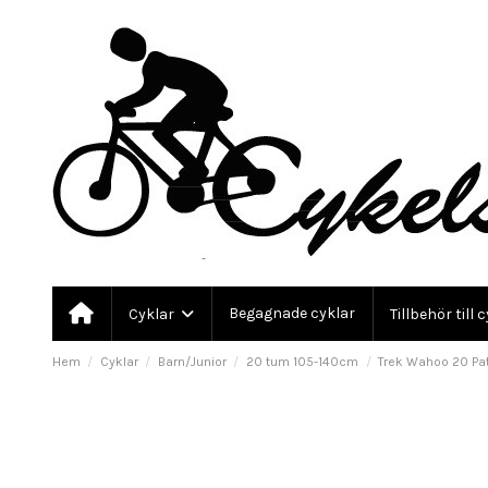
Begagnade cyklar
Cyklar
Tillbehör till 
Hem
Cyklar
Barn/Junior
20 tum 105-140cm
Trek Wahoo 20 Pa