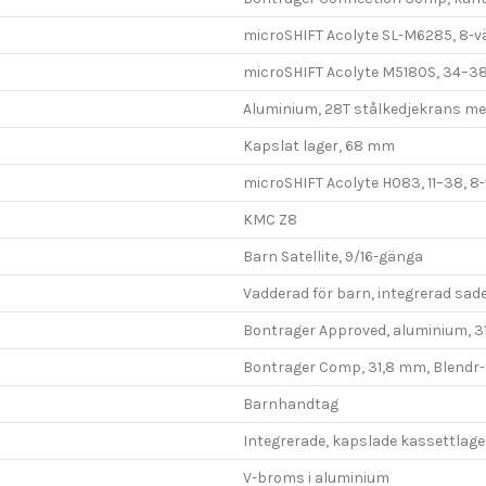
microSHIFT Acolyte SL-M6285, 8-v
microSHIFT Acolyte M5180S, 34–3
Aluminium, 28T stålkedjekrans me
Kapslat lager, 68 mm
microSHIFT Acolyte H083, 11–38, 8
KMC Z8
Barn Satellite, 9/16-gänga
Vadderad för barn, integrerad sad
Bontrager Approved, aluminium, 3
Bontrager Comp, 31,8 mm, Blendr-
Barnhandtag
Integrerade, kapslade kassettlage
V-broms i aluminium