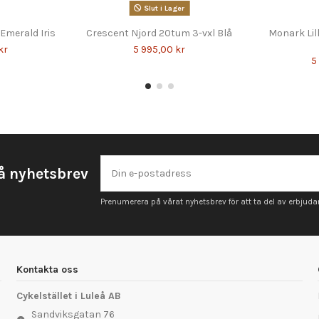
Slut i Lager
 Emerald Iris
Crescent Njord 20tum 3-vxl Blå
Monark Lil
kr
5 995,00 kr
5
å nyhetsbrev
Prenumerera på vårat nyhetsbrev för att ta del av erbjud
Kontakta oss
Cykelstället i Luleå AB
Sandviksgatan 76