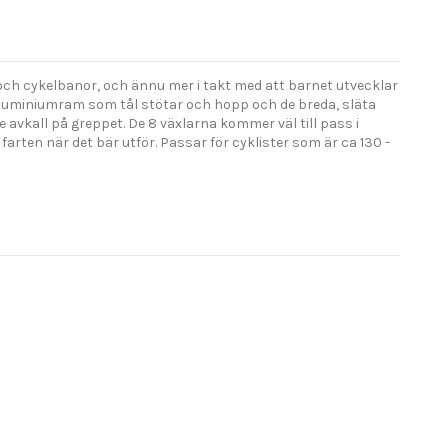
och cykelbanor, och ännu mer i takt med att barnet utvecklar
 aluminiumram som tål stötar och hopp och de breda, släta
e avkall på greppet. De 8 växlarna kommer väl till pass i
rten när det bär utför. Passar för cyklister som är ca 130 -