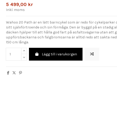
5 499,00 kr
Inkl. moms
Wahoo 20 Path är en lätt barncykel som är redo för cykelparker 
sitt självförtroende och sin förmåga. Den är byggd på en stadig
däcken hjälper till att hålla god fart på asfaltsvägarna utan att g
uppförsbackarna och fälgbromsarna är alltid redo att sakta ned fa
150 cm långa.
Lägg till i varukorgen