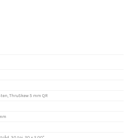
sten, ThruSkew 5 mm QR
 mm
åd, 30 tpi, 20 x 2,00"