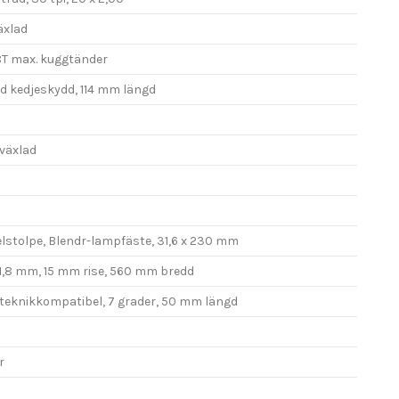
äxlad
8T max. kuggtänder
d kedjeskydd, 114 mm längd
-växlad
elstolpe, Blendr-lampfäste, 31,6 x 230 mm
1,8 mm, 15 mm rise, 560 mm bredd
teknikkompatibel, 7 grader, 50 mm längd
r