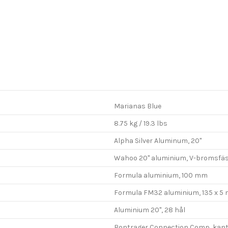
Marianas Blue
8.75 kg / 19.3 lbs
Alpha Silver Aluminum, 20"
Wahoo 20" aluminium, V-bromsfä
Formula aluminium, 100 mm
Formula FM32 aluminium, 135 x 5
Aluminium 20", 28 hål
Bontrager Connection Comp, kanttr