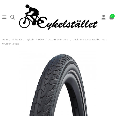
0
Hem
Tillbehör till cykeln
Däck
28tum Standard
Däck 47-622 Schwalbe Road
Cruiser Reflex