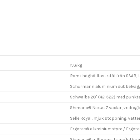
19,6kg
Ram i höghållfast stål från SSAB, 
Schurmann aluminium dubbelvägg
Schwalbe 28" (42-622) med punkte
Shimano® Nexus 7 växlar, vridregl
Selle Royal, mjuk stoppning, vatte
Ergotec® aluminiumstyre / Ergote
Shimano® rullbroms fram/fotbro