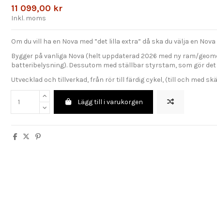
11 099,00 kr
Inkl. moms
Om du vill ha en Nova med ”det lilla extra” då ska du välja en Nov
Bygger på vanliga Nova (helt uppdaterad 2026 med ny ram/geomet
batteribelysning). Dessutom med ställbar styrstam, som gör det e
Utvecklad och tillverkad, från rör till färdig cykel, (till och med s
Lägg till i varukorgen