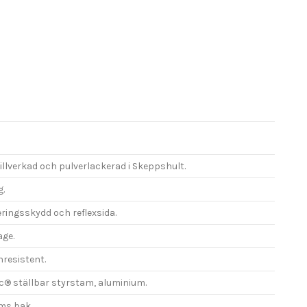
tillverkad och pulverlackerad i Skeppshult.
.
ringsskydd och reflexsida.
age.
nresistent.
c® ställbar styrstam, aluminium.
ms bak.