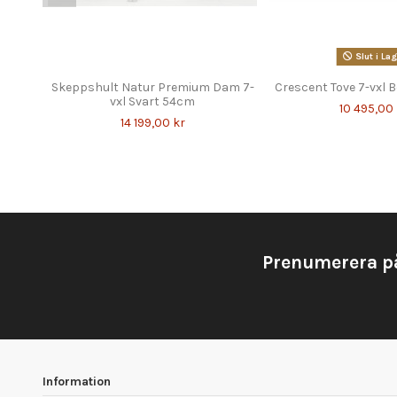
Slut i Lag
Skeppshult Natur Premium Dam 7-
Crescent Tove 7-vxl 
vxl Svart 54cm
10 495,00
14 199,00 kr
Prenumerera p
Information