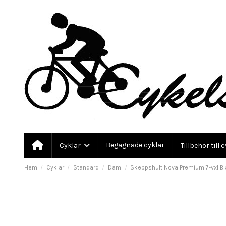
Begagnade cyklar
Cyklar
Tillbehör till 
Hem
Cyklar
Standard
Dam
Skeppshult Nova Premium 7-vxl B