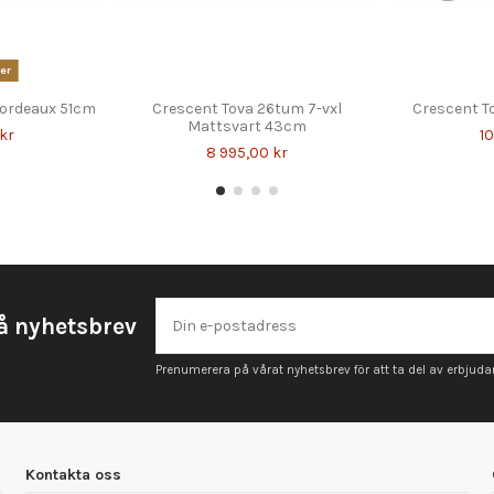
er
Bordeaux 51cm
Crescent Tova 26tum 7-vxl
Crescent To
Mattsvart 43cm
 kr
10
8 995,00 kr
å nyhetsbrev
Prenumerera på vårat nyhetsbrev för att ta del av erbjud
Kontakta oss