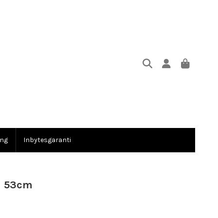
ing
Inbytesgaranti
n 53cm