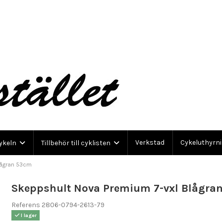
Verkstad
Cykeluthyrn
cykeln
Tillbehör till cyklisten
lågran 53cm
Skeppshult Nova Premium 7-vxl Blågra
Referens
2806-0794-2613-79
I lager