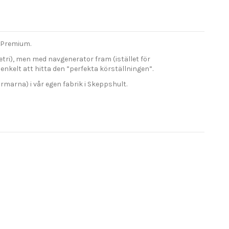
a Premium.
ri), men med navgenerator fram (istället för
nkelt att hitta den ”perfekta körställningen”.
kärmarna) i vår egen fabrik i Skeppshult.