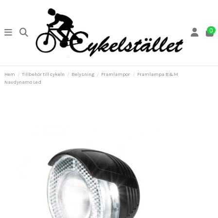
0
Hem
Tillbehör till cykeln
Belysning
Framlampor
Framlampa B&M
Navdynamo Led