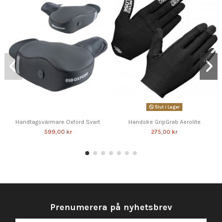
Slut i Lager
Handtagsvärmare Oxford Svart
Handske GripGrab Aerolite
599,00 kr
275,00 kr
Prenumerera på nyhetsbrev