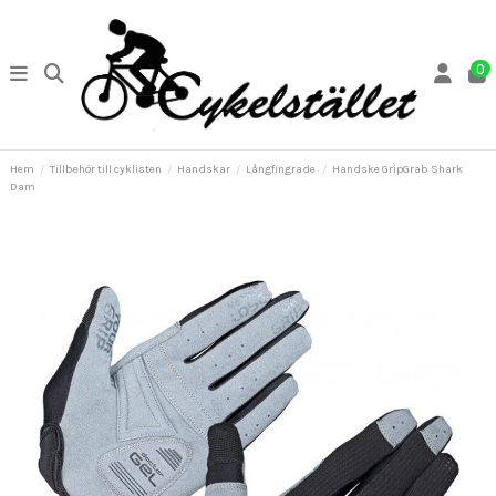
0
Hem
Tillbehör till cyklisten
Handskar
Långfingrade
Handske GripGrab Shark
Dam