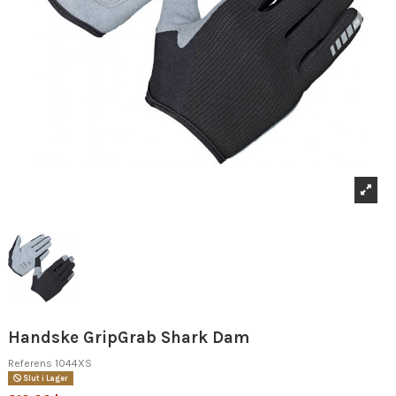
Handske GripGrab Shark Dam
Referens
1044XS
Slut i Lager