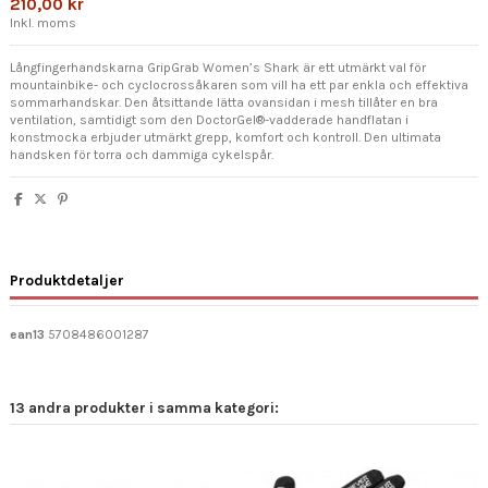
210,00 kr
Inkl. moms
Långfingerhandskarna GripGrab Women’s Shark är ett utmärkt val för
mountainbike- och cyclocrossåkaren som vill ha ett par enkla och effektiva
sommarhandskar. Den åtsittande lätta ovansidan i mesh tillåter en bra
ventilation, samtidigt som den DoctorGel®-vadderade handflatan i
konstmocka erbjuder utmärkt grepp, komfort och kontroll. Den ultimata
handsken för torra och dammiga cykelspår.
Produktdetaljer
ean13
5708486001287
13 andra produkter i samma kategori: