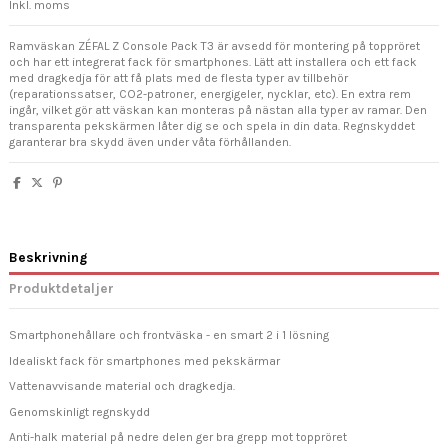
Inkl. moms
Ramväskan ZÉFAL Z Console Pack T3 är avsedd för montering på toppröret
och har ett integrerat fack för smartphones. Lätt att installera och ett fack
med dragkedja för att få plats med de flesta typer av tillbehör
(reparationssatser, CO2-patroner, energigeler, nycklar, etc). En extra rem
ingår, vilket gör att väskan kan monteras på nästan alla typer av ramar. Den
transparenta pekskärmen låter dig se och spela in din data. Regnskyddet
garanterar bra skydd även under våta förhållanden.
Beskrivning
Produktdetaljer
Smartphonehållare och frontväska - en smart 2 i 1 lösning
Idealiskt fack för smartphones med pekskärmar
Vattenavvisande material och dragkedja.
Genomskinligt regnskydd
Anti-halk material på nedre delen ger bra grepp mot toppröret