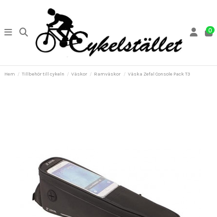
0
Hem
Tillbehör till cykeln
Väskor
Ramväskor
Väska Zefal Console Pack T3