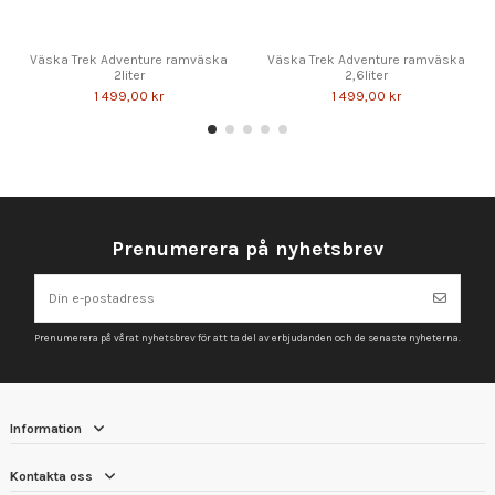
Väska Trek Adventure ramväska
Väska Trek Adventure ramväska
2liter
2,6liter
1 499,00 kr
1 499,00 kr
Prenumerera på nyhetsbrev
Prenumerera på vårat nyhetsbrev för att ta del av erbjudanden och de senaste nyheterna.
Information
Kontakta oss