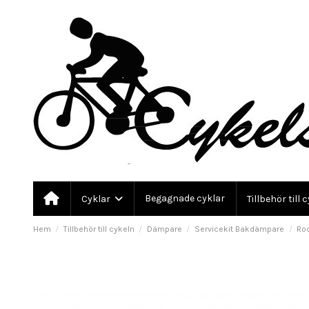
Begagnade cyklar
Cyklar
Tillbehör till 
Hem
Tillbehör till cykeln
Dämpare
Servicekit Bakdämpare
Ro