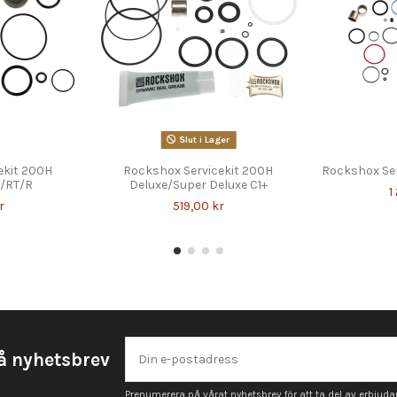
Slut i Lager
ekit 200H
Rockshox Servicekit 200H
Rockshox Serv
/RT/R
Deluxe/Super Deluxe C1+
1
r
519,00 kr
å nyhetsbrev
Prenumerera på vårat nyhetsbrev för att ta del av erbjud