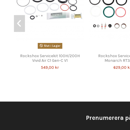
Slut i Lager
Rockshox Servicekit 100H/200H
Rockshox Servic
Vivid Air C1 Gen-C V1
Monarch RT3
549,00 kr
629,00 k
Prenumerera p