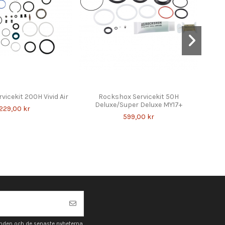
icekit 200H Vivid Air
Rockshox Servicekit 50H
R
Deluxe/Super Deluxe MY17+
 229,00 kr
599,00 kr
anden och de senaste nyheterna.