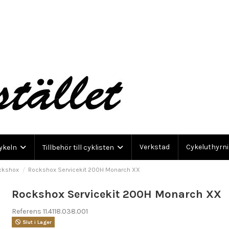
Verkstad
Cykeluthyrn
cykeln
Tillbehör till cyklisten
ckshox
Rockshox Servicekit 200H Monarch XX
Rockshox Servicekit 200H Monarch XX
Referens
11.4118.038.001
Slut i Lager