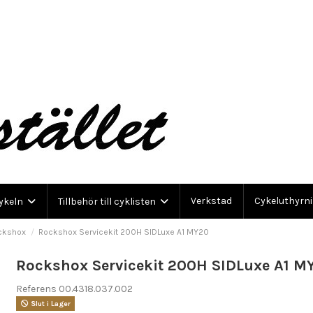
Verkstad
Cykeluthyrn
cykeln
Tillbehör till cyklisten
ckshox
Rockshox Servicekit 200H SIDLuxe A1 MY20
Rockshox Servicekit 200H SIDLuxe A1 M
Referens
00.4318.037.002
Slut i Lager