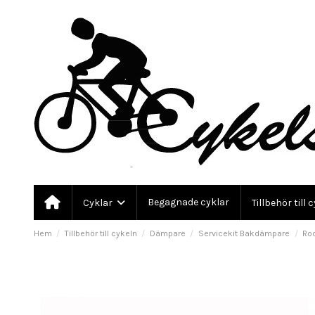
Begagnade cyklar
Cyklar
Tillbehör till 
Hem
Tillbehör till cykeln
Dämpare
Servicekit Bakdämpare
Ro