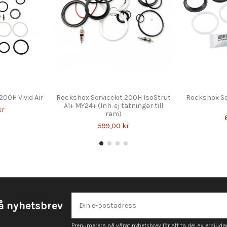
200H Vivid Air
Rockshox Servicekit 200H IsoStrut
Rockshox Se
A1+ MY24+ (Inh. ej tätningar till
kr
ram)
599,00 kr
å nyhetsbrev
Prenumerera på vårat nyhetsbrev för att ta del av erbjud