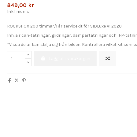
849,00 kr
Inkl. moms
ROCKSHOX 200 timmar/1 år servicekit för SIDLuxe A1 2020
Inh. air can-tätningar, glidringar, dämpartätningar och IFP-tätnin
*Vissa delar kan skilja sig från bilden. Kontrollera vilket kit som 
Lägg till i varukorgen