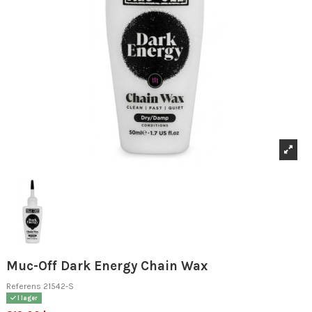
Muc-Off Dark Energy Chain Wax
Referens
21542-S
I lager