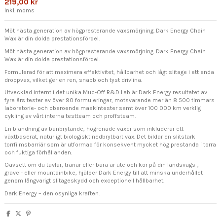
219,00 kr
Inkl. moms
Möt nästa generation av högpresterande vaxsmörjning. Dark Energy Chain
Wax är din dolda prestationsfördel.
Möt nästa generation av högpresterande vaxsmörjning. Dark Energy Chain
Wax är din dolda prestationsfördel.
Formulerad för att maximera effektivitet, hållbarhet och lågt slitage i ett enda
droppvax, vilket ger en ren, snabb och tyst drivlina.
Utvecklad internt i det unika Muc-Off R&D Lab är Dark Energy resultatet av
fyra års tester av över 90 formuleringar, motsvarande mer än 8 500 timmars
laboratorie- och oberoende maskintester samt över 100 000 km verklig
cykling av vårt interna testteam och proffsteam.
En blandning av banbrytande, högrenade vaxer som inkluderar ett
växtbaserat, naturligt biologiskt nedbrytbart vax. Det bildar en slitstark
torrfilmsbarriär som är utformad för konsekvent mycket hög prestanda i torra
och fuktiga förhållanden.
Oavsett om du tävlar, tränar eller bara är ute och kör på din landsvägs-,
gravel- eller mountainbike, hjälper Dark Energy till att minska underhållet
genom långvarigt slitageskydd och exceptionell hållbarhet.
Dark Energy – den osynliga kraften.