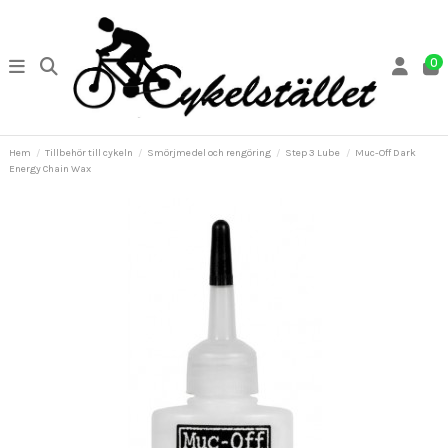
0
Hem
Tillbehör till cykeln
Smörjmedel och rengöring
Step 3 Lube
Muc-Off Dark
Energy Chain Wax