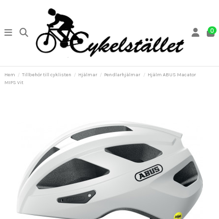
0
Hem
Tillbehör till cyklisten
Hjälmar
Pendlarhjälmar
Hjälm ABUS Macator
MIPS Vit