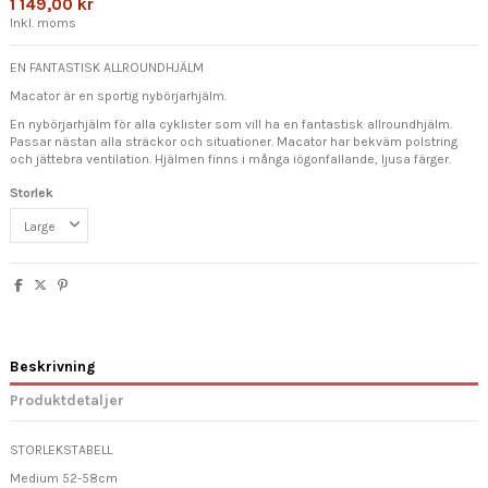
1 149,00 kr
Inkl. moms
EN FANTASTISK ALLROUNDHJÄLM
Macator är en sportig nybörjarhjälm.
En nybörjarhjälm för alla cyklister som vill ha en fantastisk allroundhjälm.
Passar nästan alla sträckor och situationer. Macator har bekväm polstring
och jättebra ventilation. Hjälmen finns i många iögonfallande, ljusa färger.
Storlek
Beskrivning
Produktdetaljer
STORLEKSTABELL
Medium 52-58cm